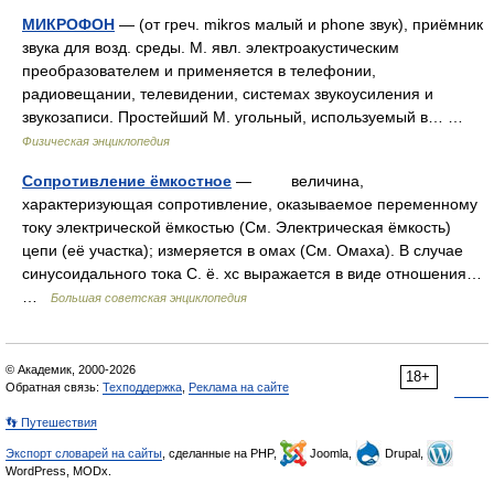
МИКРОФОН
— (от греч. mikros малый и phone звук), приёмник
звука для возд. среды. М. явл. электроакустическим
преобразователем и применяется в телефонии,
радиовещании, телевидении, системах звукоусиления и
звукозаписи. Простейший М. угольный, используемый в… …
Физическая энциклопедия
Сопротивление ёмкостное
— величина,
характеризующая сопротивление, оказываемое переменному
току электрической ёмкостью (См. Электрическая ёмкость)
цепи (её участка); измеряется в омах (См. Омаха). В случае
синусоидального тока С. ё. xc выражается в виде отношения…
…
Большая советская энциклопедия
© Академик, 2000-2026
18+
Обратная связь:
Техподдержка
,
Реклама на сайте
👣 Путешествия
Экспорт словарей на сайты
, сделанные на PHP,
Joomla,
Drupal,
WordPress, MODx.